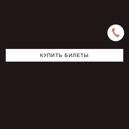
КУПИТЬ БИЛЕТЫ
©
Концертный Зал «Барвиха Luxury Village» — 2026
8-й км Рублево-Успенского шоссе
Дизайн и материалы сайта являются объектами авторского права